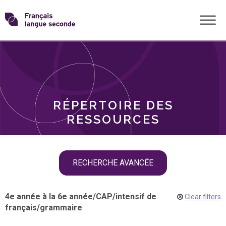
Skip
Transformons
to
THÈMES
content
le
RÔLES
français
RÉPERTOIRE DES
langue
RESSOURCES
seconde
Skip
RECHERCHE AVANCÉE
filter
navigation
4e année à la 6e année
/
CAP
/
intensif de
Clear filters
français
/
grammaire