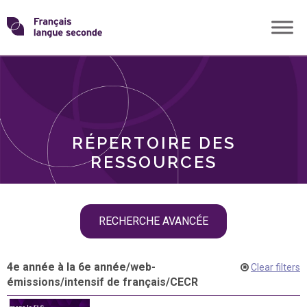
Skip
Transformons
to
THÈMES
content
le
RÔLES
français
RÉPERTOIRE DES
langue
RESSOURCES
seconde
Skip
RECHERCHE AVANCÉE
filter
navigation
4e année à la 6e année
/
web-
Clear filters
émissions
/
intensif de français
/
CECR