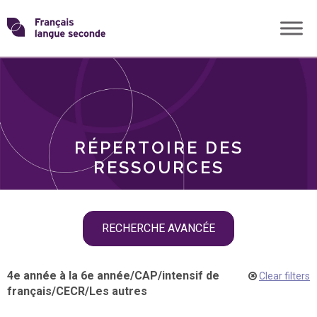
Skip
Transformons
to
THÈMES
content
le
RÔLES
français
RÉPERTOIRE DES
langue
RESSOURCES
seconde
Skip
RECHERCHE AVANCÉE
filter
navigation
4e année à la 6e année
/
CAP
/
intensif de
Clear filters
français
/
CECR
/
Les autres