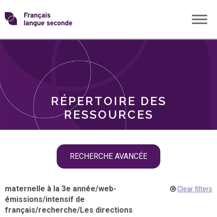
Skip
Transformons
to
THÈMES
content
le
RÔLES
français
RÉPERTOIRE DES
langue
RESSOURCES
seconde
Skip
RECHERCHE AVANCÉE
filter
navigation
maternelle à la 3e année
/
web-
Clear filters
émissions
/
intensif de
français
/
recherche
/
Les directions