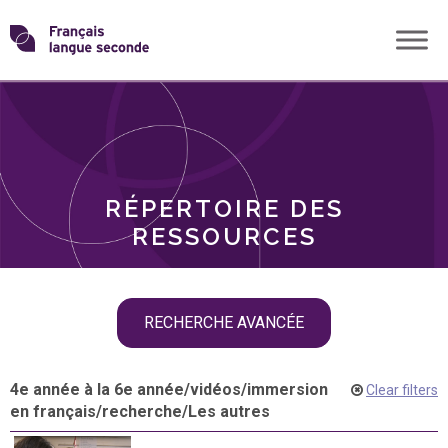
Skip
Transformons
to
THÈMES
content
le
RÔLES
français
RÉPERTOIRE DES
langue
RESSOURCES
seconde
Skip
RECHERCHE AVANCÉE
filter
navigation
4e année à la 6e année
/
vidéos
/
immersion
Clear filters
en français
/
recherche
/
Les autres