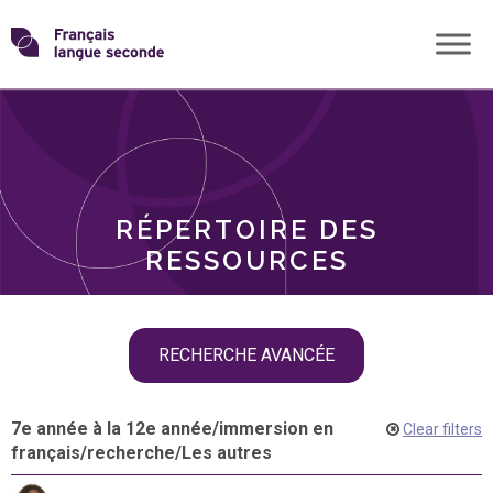
Skip
Transformons
to
THÈMES
content
le
RÔLES
français
RÉPERTOIRE DES
langue
RESSOURCES
seconde
Skip
RECHERCHE AVANCÉE
filter
navigation
7e année à la 12e année
/
immersion en
Clear filters
français
/
recherche
/
Les autres