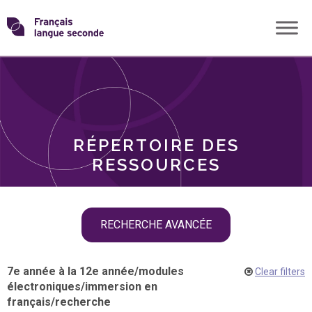
Skip
Transformons
to
THÈMES
content
le
RÔLES
français
RÉPERTOIRE DES
langue
RESSOURCES
seconde
Skip
RECHERCHE AVANCÉE
filter
navigation
7e année à la 12e année
/
modules
Clear filters
électroniques
/
immersion en
français
/
recherche