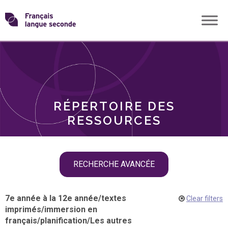
Skip
Transformons
to
THÈMES
content
le
RÔLES
français
RÉPERTOIRE DES
langue
RESSOURCES
seconde
Skip
RECHERCHE AVANCÉE
filter
navigation
7e année à la 12e année
/
textes
Clear filters
imprimés
/
immersion en
français
/
planification
/
Les autres