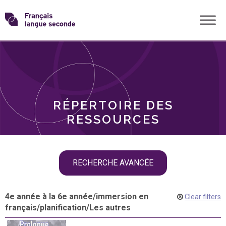
Skip
Transformons
to
THÈMES
content
le
RÔLES
français
RÉPERTOIRE DES
langue
RESSOURCES
seconde
Skip
RECHERCHE AVANCÉE
filter
navigation
4e année à la 6e année
/
immersion en
Clear filters
français
/
planification
/
Les autres