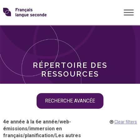
Skip
Transformons
to
THÈMES
content
le
RÔLES
français
RÉPERTOIRE DES
langue
RESSOURCES
seconde
Skip
RECHERCHE AVANCÉE
filter
navigation
4e année à la 6e année
/
web-
Clear filters
émissions
/
immersion en
français
/
planification
/
Les autres