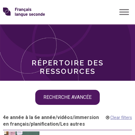
Skip
Transformons
to
THÈMES
content
le
RÔLES
français
RÉPERTOIRE DES
langue
RESSOURCES
seconde
Skip
RECHERCHE AVANCÉE
filter
navigation
4e année à la 6e année
/
vidéos
/
immersion
Clear filters
en français
/
planification
/
Les autres