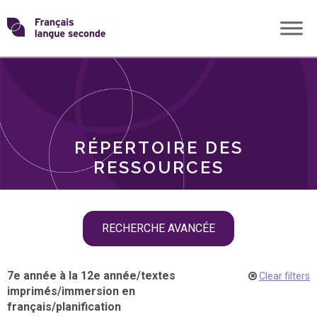
Skip
Transformons
to
THÈMES
content
le
RÔLES
français
RÉPERTOIRE DES
langue
RESSOURCES
seconde
Skip
RECHERCHE AVANCÉE
filter
navigation
7e année à la 12e année
/
textes
Clear filters
imprimés
/
immersion en
français
/
planification