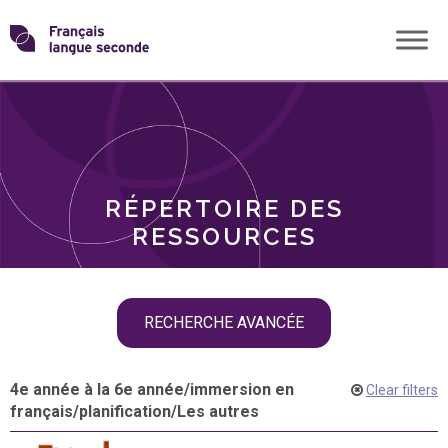
Skip
Transformons
to
THÈMES
content
le
RÔLES
français
RÉPERTOIRE DES
langue
RESSOURCES
seconde
Skip
RECHERCHE AVANCÉE
filter
navigation
4e année à la 6e année
/
immersion en
Clear filters
français
/
planification
/
Les autres