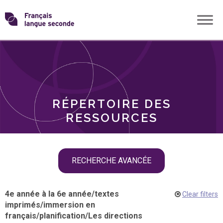
Skip
Transformons
to
THÈMES
content
le
RÔLES
français
RÉPERTOIRE DES
langue
RESSOURCES
seconde
Skip
RECHERCHE AVANCÉE
filter
navigation
4e année à la 6e année
/
textes
Clear filters
imprimés
/
immersion en
français
/
planification
/
Les directions