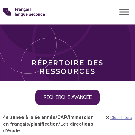
Skip
Transformons
to
THÈMES
content
le
RÔLES
français
RÉPERTOIRE DES
langue
RESSOURCES
seconde
Skip
RECHERCHE AVANCÉE
filter
navigation
4e année à la 6e année
/
CAP
/
immersion
Clear filters
en français
/
planification
/
Les directions
d'école