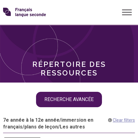
Skip
Transformons
to
THÈMES
content
le
RÔLES
français
RÉPERTOIRE DES
langue
RESSOURCES
seconde
Skip
RECHERCHE AVANCÉE
filter
navigation
7e année à la 12e année
/
immersion en
Clear filters
français
/
plans de leçon
/
Les autres