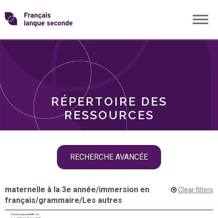
Skip
Transformons
to
THÈMES
content
le
RÔLES
français
RÉPERTOIRE DES
langue
RESSOURCES
seconde
Skip
RECHERCHE AVANCÉE
filter
navigation
maternelle à la 3e année
/
immersion en
Clear filters
français
/
grammaire
/
Les autres