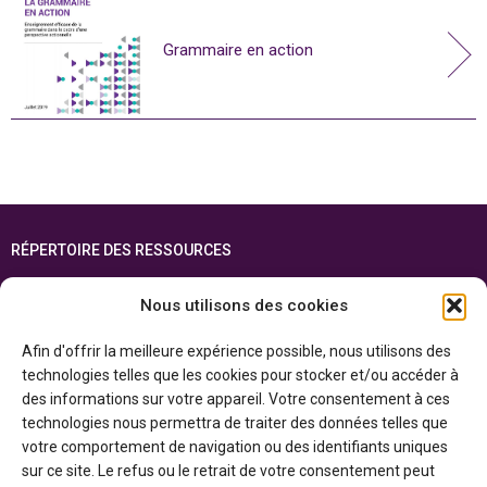
Grammaire en action
RÉPERTOIRE DES RESSOURCES
FOIRE AUX QUESTIONS
Nous utilisons des cookies
PLAN DU SITE
Afin d'offrir la meilleure expérience possible, nous utilisons des
ENGLISH
technologies telles que les cookies pour stocker et/ou accéder à
des informations sur votre appareil. Votre consentement à ces
Cette ressource est réalisée grâce au soutien financier du gouvernement de
technologies nous permettra de traiter des données telles que
l’Ontario et du gouvernement du
Canada par l’entremise du ministère du
Patrimoine canadien
votre comportement de navigation ou des identifiants uniques
sur ce site. Le refus ou le retrait de votre consentement peut