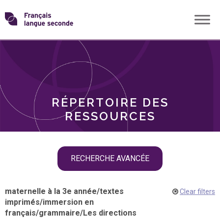
Skip
Transformons
to
THÈMES
content
le
RÔLES
français
RÉPERTOIRE DES
langue
RESSOURCES
seconde
Skip
RECHERCHE AVANCÉE
filter
navigation
maternelle à la 3e année
/
textes
Clear filters
imprimés
/
immersion en
français
/
grammaire
/
Les directions