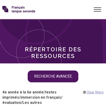
Skip
Transformons
to
THÈMES
content
le
RÔLES
français
RÉPERTOIRE DES
langue
RESSOURCES
seconde
Skip
RECHERCHE AVANCÉE
filter
navigation
4e année à la 6e année
/
textes
Clear filters
imprimés
/
immersion en français
/
évaluation
/
Les autres