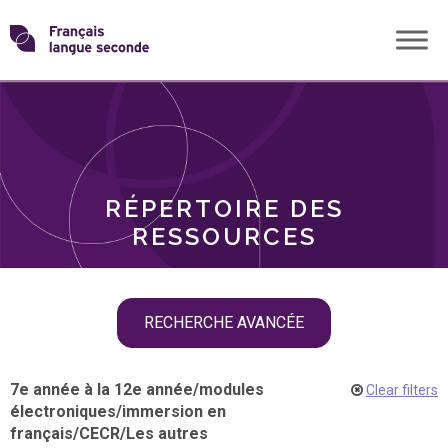
Skip
Transformons
to
THÈMES
content
le
RÔLES
français
RÉPERTOIRE DES
langue
RESSOURCES
seconde
Skip
RECHERCHE AVANCÉE
filter
navigation
7e année à la 12e année
/
modules
Clear filters
électroniques
/
immersion en
français
/
CECR
/
Les autres