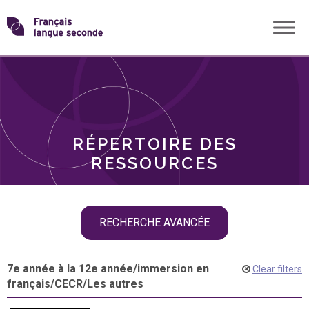
Skip
Transformons
to
THÈMES
content
le
RÔLES
français
RÉPERTOIRE DES
langue
RESSOURCES
seconde
Skip
RECHERCHE AVANCÉE
filter
navigation
7e année à la 12e année
/
immersion en
Clear filters
français
/
CECR
/
Les autres