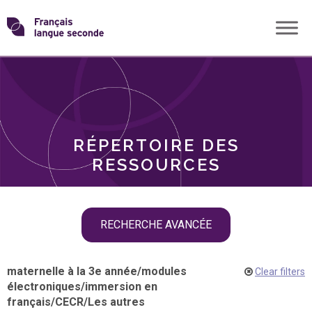
Skip
Transformons
to
THÈMES
content
le
RÔLES
français
RÉPERTOIRE DES
langue
RESSOURCES
seconde
Skip
RECHERCHE AVANCÉE
filter
navigation
maternelle à la 3e année
/
modules
Clear filters
électroniques
/
immersion en
français
/
CECR
/
Les autres