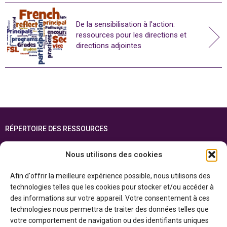
De la sensibilisation à l'action:
ressources pour les directions et
directions adjointes
RÉPERTOIRE DES RESSOURCES
FOIRE AUX QUESTIONS
Nous utilisons des cookies
PLAN DU SITE
Afin d'offrir la meilleure expérience possible, nous utilisons des
ENGLISH
technologies telles que les cookies pour stocker et/ou accéder à
des informations sur votre appareil. Votre consentement à ces
Cette ressource est réalisée grâce au soutien financier du gouvernement de
technologies nous permettra de traiter des données telles que
l’Ontario et du gouvernement du
Canada par l’entremise du ministère du
Patrimoine canadien
votre comportement de navigation ou des identifiants uniques