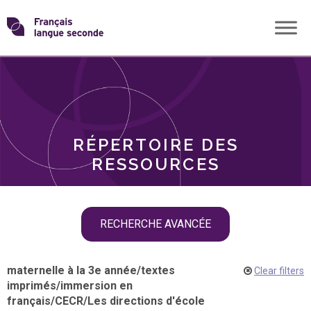
Skip
Transformons
to
THÈMES
content
le
RÔLES
français
RÉPERTOIRE DES
langue
RESSOURCES
seconde
Skip
RECHERCHE AVANCÉE
filter
navigation
maternelle à la 3e année
/
textes
Clear filters
imprimés
/
immersion en
français
/
CECR
/
Les directions d'école