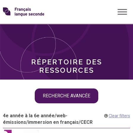
Skip
Transformons
to
THÈMES
content
le
RÔLES
français
RÉPERTOIRE DES
langue
RESSOURCES
seconde
Skip
RECHERCHE AVANCÉE
filter
navigation
4e année à la 6e année
/
web-
Clear filters
émissions
/
immersion en français
/
CECR