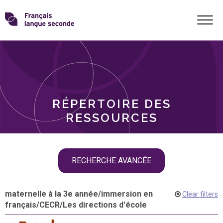
Skip
Transformons
to
THÈMES
content
le
RÔLES
français
RÉPERTOIRE DES
langue
RESSOURCES
seconde
Skip
RECHERCHE AVANCÉE
filter
navigation
maternelle à la 3e année
/
immersion en
Clear filters
français
/
CECR
/
Les directions d'école