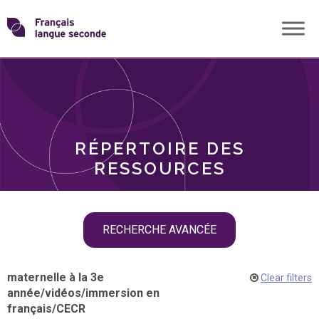
Skip
Transformons
to
THÈMES
content
le
RÔLES
français
RÉPERTOIRE DES
langue
RESSOURCES
seconde
Skip
RECHERCHE AVANCÉE
filter
navigation
maternelle à la 3e
Clear filters
année
/
vidéos
/
immersion en
français
/
CECR