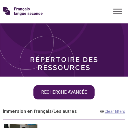
Skip
Transformons
to
THÈMES
content
le
RÔLES
français
RÉPERTOIRE DES
langue
RESSOURCES
seconde
Skip
RECHERCHE AVANCÉE
filter
navigation
immersion en français
/
Les autres
Clear filters