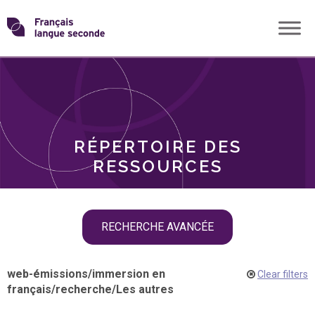
Skip
Transformons
to
THÈMES
content
le
RÔLES
français
RÉPERTOIRE DES
langue
RESSOURCES
seconde
Skip
RECHERCHE AVANCÉE
filter
navigation
web-émissions
/
immersion en
Clear filters
français
/
recherche
/
Les autres