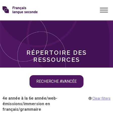
Skip
Transformons
to
THÈMES
content
le
RÔLES
français
RÉPERTOIRE DES
langue
RESSOURCES
seconde
Skip
RECHERCHE AVANCÉE
filter
navigation
4e année à la 6e année
/
web-
Clear filters
émissions
/
immersion en
français
/
grammaire