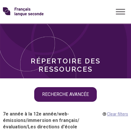
Skip
Transformons
to
THÈMES
content
le
RÔLES
français
RÉPERTOIRE DES
langue
RESSOURCES
seconde
Skip
RECHERCHE AVANCÉE
filter
navigation
7e année à la 12e année
/
web-
Clear filters
émissions
/
immersion en français
/
évaluation
/
Les directions d'école