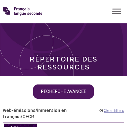
Skip
Transformons
to
THÈMES
content
le
RÔLES
français
RÉPERTOIRE DES
langue
RESSOURCES
seconde
Skip
RECHERCHE AVANCÉE
filter
navigation
web-émissions
/
immersion en
Clear filters
français
/
CECR