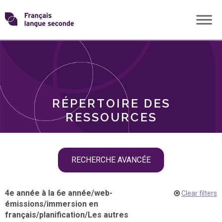
Skip
Transformons
to
THÈMES
content
le
RÔLES
français
RÉPERTOIRE DES
langue
RESSOURCES
seconde
Skip
RECHERCHE AVANCÉE
filter
navigation
4e année à la 6e année
/
web-
Clear filters
émissions
/
immersion en
français
/
planification
/
Les autres