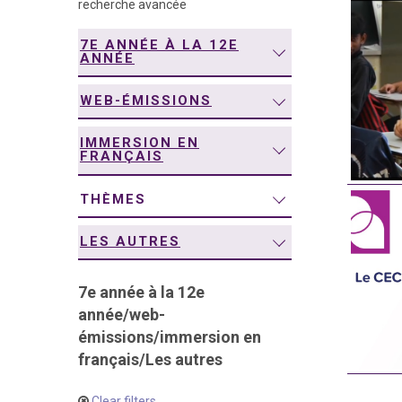
recherche avancée
navigation
7E ANNÉE À LA 12E
ANNÉE
WEB-ÉMISSIONS
IMMERSION EN
FRANÇAIS
THÈMES
LES AUTRES
7e année à la 12e
année
/
web-
émissions
/
immersion en
français
/
Les autres
Clear filters