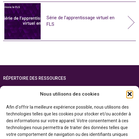
Série de l’apprentissage virtuel en
FLS
RÉPERTOIRE DES RESSOURCES
FOIRE AUX QUESTIONS
Nous utilisons des cookies
PLAN DU SITE
Afin d'offrir la meilleure expérience possible, nous utilisons des
ENGLISH
technologies telles que les cookies pour stocker et/ou accéder à
des informations sur votre appareil. Votre consentement à ces
Cette ressource est réalisée grâce au soutien financier du gouvernement de
technologies nous permettra de traiter des données telles que
l’Ontario et du gouvernement du
Canada par l’entremise du ministère du
Patrimoine canadien
votre comportement de navigation ou des identifiants uniques