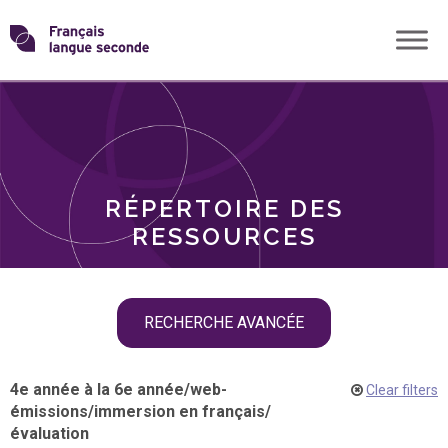
Skip
Transformons
to
THÈMES
content
le
RÔLES
français
RÉPERTOIRE DES
langue
RESSOURCES
seconde
Skip
RECHERCHE AVANCÉE
filter
navigation
4e année à la 6e année
/
web-
Clear filters
émissions
/
immersion en français
/
évaluation