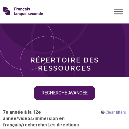
Skip
Transformons
to
THÈMES
content
le
RÔLES
français
RÉPERTOIRE DES
langue
RESSOURCES
seconde
Skip
RECHERCHE AVANCÉE
filter
navigation
7e année à la 12e
Clear filters
année
/
vidéos
/
immersion en
français
/
recherche
/
Les directions