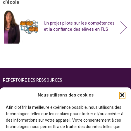
d'école
Un projet pilote sur les compétences
et la confiance des élèves en FLS
RÉPERTOIRE DES RESSOURCES
FOIRE AUX QUESTIONS
Nous utilisons des cookies
PLAN DU SITE
Afin d'offrir la meilleure expérience possible, nous utilisons des
ENGLISH
technologies telles que les cookies pour stocker et/ou accéder à
des informations sur votre appareil. Votre consentement à ces
Cette ressource est réalisée grâce au soutien financier du gouvernement de
technologies nous permettra de traiter des données telles que
l’Ontario et du gouvernement du
Canada par l’entremise du ministère du