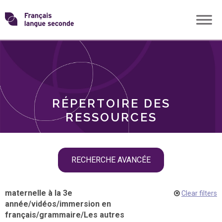
Skip
Transformons
to
THÈMES
content
le
RÔLES
français
RÉPERTOIRE DES
langue
RESSOURCES
seconde
Skip
RECHERCHE AVANCÉE
filter
navigation
maternelle à la 3e
Clear filters
année
/
vidéos
/
immersion en
français
/
grammaire
/
Les autres