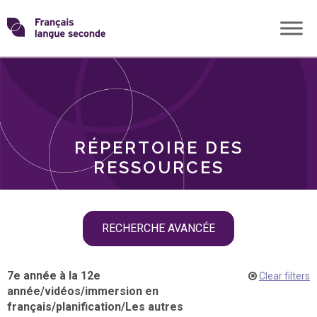
Skip
Transformons
to
THÈMES
content
le
RÔLES
français
RÉPERTOIRE DES
langue
RESSOURCES
seconde
Skip
RECHERCHE AVANCÉE
filter
navigation
7e année à la 12e
Clear filters
année
/
vidéos
/
immersion en
français
/
planification
/
Les autres