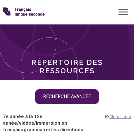
Skip
Transformons
to
THÈMES
content
le
RÔLES
français
RÉPERTOIRE DES
langue
RESSOURCES
seconde
Skip
RECHERCHE AVANCÉE
filter
navigation
7e année à la 12e
Clear filters
année
/
vidéos
/
immersion en
français
/
grammaire
/
Les directions