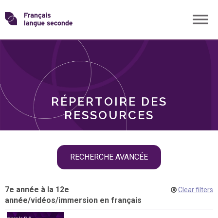
Skip
Transformons
to
THÈMES
content
le
RÔLES
français
RÉPERTOIRE DES
langue
RESSOURCES
seconde
Skip
RECHERCHE AVANCÉE
filter
navigation
7e année à la 12e
Clear filters
année
/
vidéos
/
immersion en français