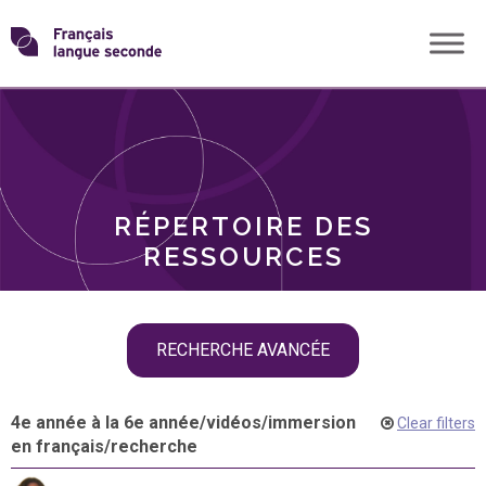
Skip
Transformons
to
THÈMES
content
le
RÔLES
français
RÉPERTOIRE DES
langue
RESSOURCES
seconde
Skip
RECHERCHE AVANCÉE
filter
navigation
4e année à la 6e année
/
vidéos
/
immersion
Clear filters
en français
/
recherche