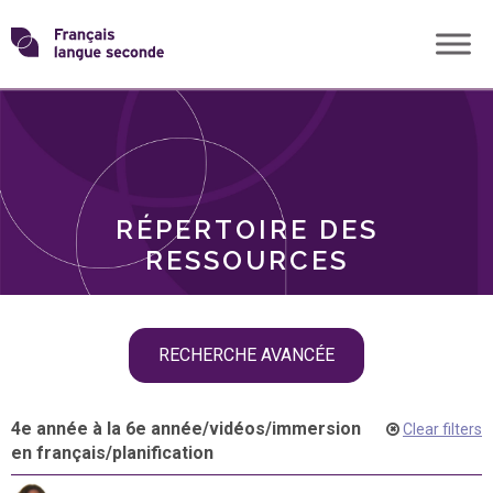
Skip
Transformons
to
THÈMES
content
le
RÔLES
français
RÉPERTOIRE DES
langue
RESSOURCES
seconde
Skip
RECHERCHE AVANCÉE
filter
navigation
4e année à la 6e année
/
vidéos
/
immersion
Clear filters
en français
/
planification