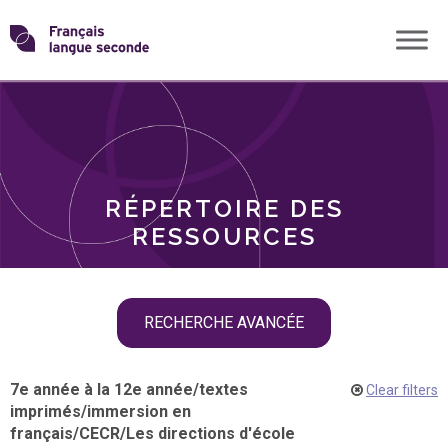
Skip
Transformons
to
THÈMES
content
le
RÔLES
français
RÉPERTOIRE DES
langue
RESSOURCES
seconde
Skip
RECHERCHE AVANCÉE
filter
navigation
7e année à la 12e année
/
textes
Clear filters
imprimés
/
immersion en
français
/
CECR
/
Les directions d'école