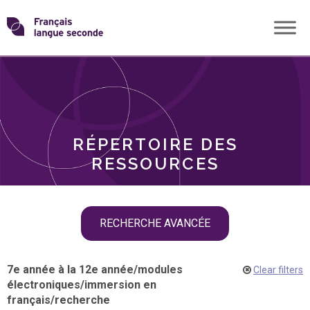
Skip
Transformons
to
THÈMES
content
le
RÔLES
français
RÉPERTOIRE DES
langue
RESSOURCES
seconde
Skip
RECHERCHE AVANCÉE
filter
navigation
7e année à la 12e année
/
modules
Clear filters
électroniques
/
immersion en
français
/
recherche