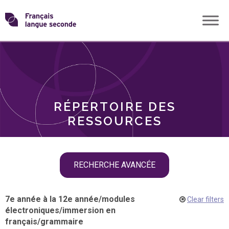
Skip
Transformons
to
THÈMES
content
le
RÔLES
français
RÉPERTOIRE DES
langue
RESSOURCES
seconde
Skip
RECHERCHE AVANCÉE
filter
navigation
7e année à la 12e année
/
modules
Clear filters
électroniques
/
immersion en
français
/
grammaire