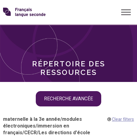
Skip
Transformons
to
THÈMES
content
le
RÔLES
français
RÉPERTOIRE DES
langue
RESSOURCES
seconde
Skip
RECHERCHE AVANCÉE
filter
navigation
maternelle à la 3e année
/
modules
Clear filters
électroniques
/
immersion en
français
/
CECR
/
Les directions d'école