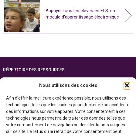
Appuyer tous les élèves en FLS: un
module d'apprentissage électronique
RÉPERTOIRE DES RESSOURCES
FOIRE AUX QUESTIONS
Nous utilisons des cookies
PLAN DU SITE
Afin d'offrir la meilleure expérience possible, nous utilisons des
ENGLISH
technologies telles que les cookies pour stocker et/ou accéder à
des informations sur votre appareil. Votre consentement à ces
Cette ressource est réalisée grâce au soutien financier du gouvernement de
technologies nous permettra de traiter des données telles que
l’Ontario et du gouvernement du
Canada par l’entremise du ministère du
Patrimoine canadien
votre comportement de navigation ou des identifiants uniques
sur ce site. Le refus ou le retrait de votre consentement peut