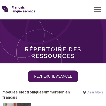
Skip
Transformons
to
THÈMES
content
le
RÔLES
français
RÉPERTOIRE DES
langue
RESSOURCES
seconde
Skip
RECHERCHE AVANCÉE
filter
navigation
modules électroniques
/
immersion en
Clear filters
français