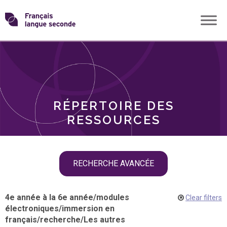
Skip
Transformons
to
THÈMES
content
le
RÔLES
français
RÉPERTOIRE DES
langue
RESSOURCES
seconde
Skip
RECHERCHE AVANCÉE
filter
navigation
4e année à la 6e année
/
modules
Clear filters
électroniques
/
immersion en
français
/
recherche
/
Les autres