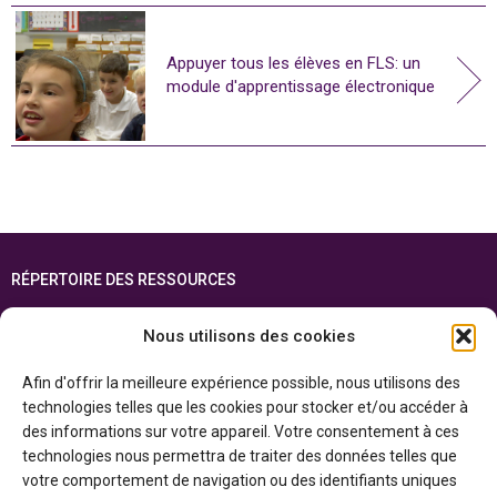
Appuyer tous les élèves en FLS: un
module d'apprentissage électronique
RÉPERTOIRE DES RESSOURCES
FOIRE AUX QUESTIONS
Nous utilisons des cookies
PLAN DU SITE
Afin d'offrir la meilleure expérience possible, nous utilisons des
ENGLISH
technologies telles que les cookies pour stocker et/ou accéder à
des informations sur votre appareil. Votre consentement à ces
Cette ressource est réalisée grâce au soutien financier du gouvernement de
technologies nous permettra de traiter des données telles que
l’Ontario et du gouvernement du
Canada par l’entremise du ministère du
Patrimoine canadien
votre comportement de navigation ou des identifiants uniques