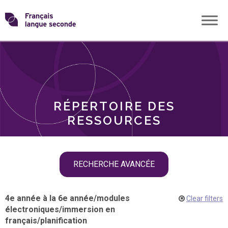
Skip
Transformons
to
THÈMES
content
le
RÔLES
français
RÉPERTOIRE DES
langue
RESSOURCES
seconde
Skip
RECHERCHE AVANCÉE
filter
navigation
4e année à la 6e année
/
modules
Clear filters
électroniques
/
immersion en
français
/
planification