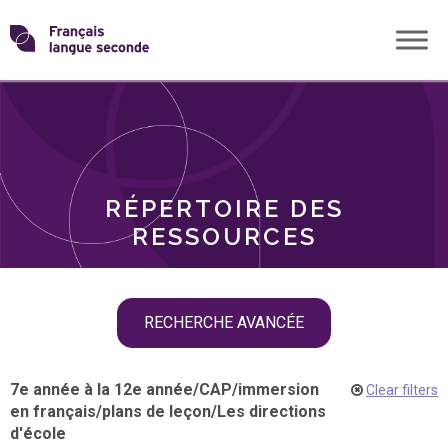
Skip
Transformons
to
THÈMES
content
le
RÔLES
français
RÉPERTOIRE DES
langue
RESSOURCES
seconde
Skip
RECHERCHE AVANCÉE
filter
navigation
7e année à la 12e année
/
CAP
/
immersion
Clear filters
en français
/
plans de leçon
/
Les directions
d'école