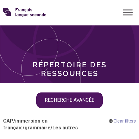
Skip
Transformons
to
THÈMES
content
le
RÔLES
français
RÉPERTOIRE DES
langue
RESSOURCES
seconde
Skip
RECHERCHE AVANCÉE
filter
navigation
CAP
/
immersion en
Clear filters
français
/
grammaire
/
Les autres